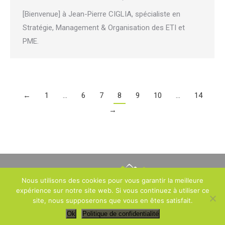
[Bienvenue] à Jean-Pierre CIGLIA, spécialiste en
Stratégie, Management & Organisation des ETI et
PME.
←
1
…
6
7
8
9
10
…
14
→
Nous utilisons des cookies pour vous garantir la meilleure
expérience sur notre site web. Si vous continuez à utiliser ce
2, avenue des Ternes – 75017 PARIS – France -
Mentions légales
-
site, nous supposerons que vous en êtes satisfait.
Politique de confidentialité
- Tous droits réservés -
Réalisation :
Ok
Politique de confidentialité
Fiatte.com