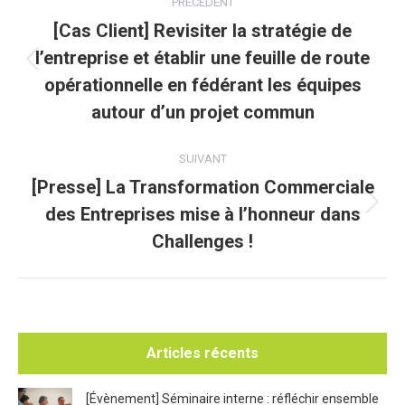
PRÉCÉDENT
article
[Cas Client] Revisiter la stratégie de
l’entreprise et établir une feuille de route
Article
opérationnelle en fédérant les équipes
précédent
autour d’un projet commun
:
SUIVANT
[Presse] La Transformation Commerciale
des Entreprises mise à l’honneur dans
Article
suivant
Challenges !
:
Articles récents
[Évènement] Séminaire interne : réfléchir ensemble