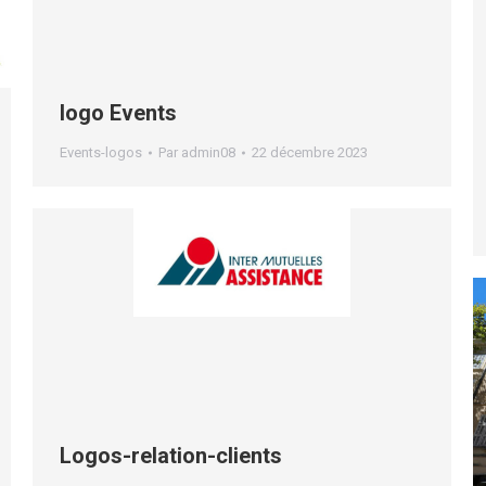
logo Events
Events-logos
Par
admin08
22 décembre 2023
Logos-relation-clients