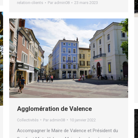
relation-clients
Par
admin08
23 mars 2023
Agglomération de Valence
Collectivités
Par
admin08
10 janvier 2022
Accompagner le Maire de Valence et Président du