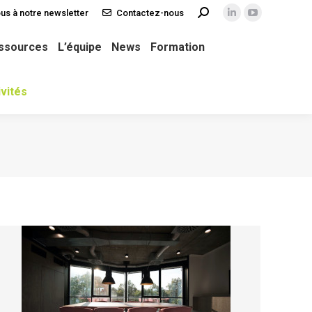
us à notre newsletter
Contactez-nous
Recherche
La
La
ws
Formation
TOPS Collectivités
:
page
page
ssources
L’équipe
News
Formation
LinkedIn
YouTube
s'ouvre
s'ouvre
vités
dans
dans
une
une
nouvelle
nouvelle
fenêtre
fenêtre