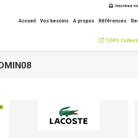
Inscrivez-vo
soins
A propos
Références
Ressources
L’équipe
Ne
Accueil
Vos besoins
A propos
Références
Re
TOPS Collecti
DMIN08