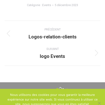
Catégorie :
Events
5 décembre 2023
Navigation
PRÉCÉDENT
album
Logos-relation-clients
Album
précédent
:
SUIVANT
logo Events
Album
suivant
:
Nous utilisons des cookies pour vous garantir la meilleure
expérience sur notre site web. Si vous continuez à utiliser ce
2, avenue des Ternes – 75017 PARIS – France -
Mentions légales
-
site, nous supposerons que vous en êtes satisfait.