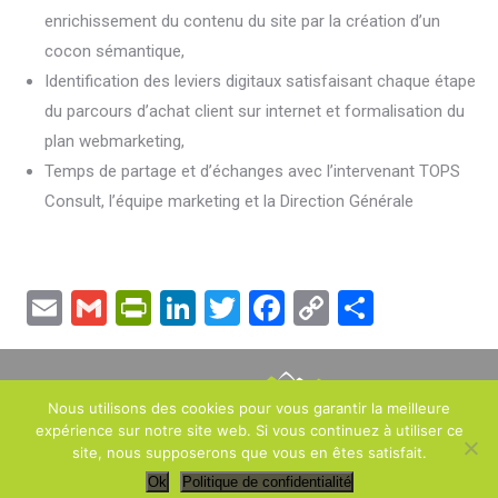
enrichissement du contenu du site par la création d’un
cocon sémantique,
Identification des leviers digitaux satisfaisant chaque étape
du parcours d’achat client sur internet et formalisation du
plan webmarketing,
Temps de partage et d’échanges avec l’intervenant TOPS
Consult, l’équipe marketing et la Direction Générale
Email
Gmail
PrintFriendly
LinkedIn
Twitter
Facebook
Copy
Partage
Link
Nous utilisons des cookies pour vous garantir la meilleure
expérience sur notre site web. Si vous continuez à utiliser ce
2, avenue des Ternes – 75017 PARIS – France -
Mentions légales
-
site, nous supposerons que vous en êtes satisfait.
Politique de confidentialité
- Tous droits réservés -
Réalisation :
Ok
Politique de confidentialité
Fiatte.com