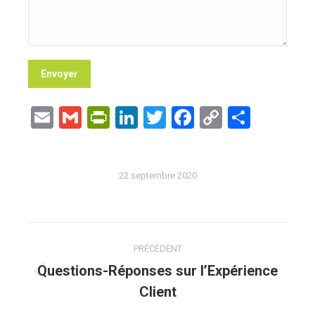
Email
Gmail
PrintFriendly
LinkedIn
Twitter
Facebook
Copy
Partag
Link
22 septembre 2020
Navigation
PRÉCÉDENT
article
Questions-Réponses sur l’Expérience
Article
Client
précédent