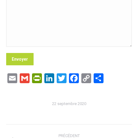
Email
Gmail
PrintFriendly
LinkedIn
Twitter
Facebook
Copy
Partage
Link
22 septembre 2020
Navigation
PRÉCÉDENT