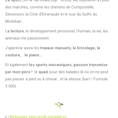
Le sport
, j’en ai fait beaucoup : tennis, ski, équitation et puis
des marches, comme les chemins de Compostelle,
Stevenson, la Côte d’Émeraude et le tour du Golfe du
Morbihan…
L
a lecture
, le développement personnel, l’humain, la vie, les
animaux me passionnent.
J’apprécie aussi les
travaux manuels, le bricolage, la
couture,
…
le piano…
Et également
les sports mécaniques, passion transmise
par mon père !
le
quad
, pour des balades là où on ne peut
pas passer à pied ou à cheval… et la vitesse (kart / Formule
3 000).
👉
Retrouvez mon profil complet ici