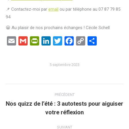
📌 Contactez-moi par
email
ou par téléphone au 07 87 79 85
94
😀 Au plaisir de nos prochains échanges ! Cécile Schell
Email
Gmail
PrintFriendly
LinkedIn
Twitter
Facebook
Copy
Partage
Link
5 septembre 2023
Navigation
PRÉCÉDENT
article
Nos quizz de l’été : 3 autotests pour aiguiser
Article
votre réflexion
précédent
:
SUIVANT