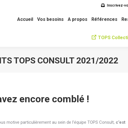
Inscrivez-vo
soins
A propos
Références
Ressources
L’équipe
Ne
Accueil
Vos besoins
A propos
Références
Re
TOPS Collecti
NTS TOPS CONSULT 2021/2022
avez encore comblé !
nous motive particulièrement au sein de l’équipe TOPS Consult,
c’est