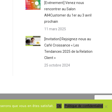
[Evénement] Venez nous
rencontrer au Salon
All4Customer du 1er au 3 avril
prochain
11 mars 2025
[Invitation] Rejoignez-nous au
Café Croissance « Les
Tendances 2025 de la Relation
Client »
25 octobre 2024
e de confidentialité
- Tous droits réservés -
Réalisation : Fiatte.com
oserons que vous en êtes satisfait.
Ok
Politique de confidentialité