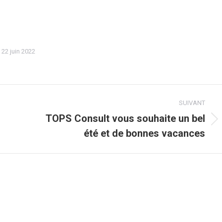
tager
22 juin 2022
SUIVANT
TOPS Consult vous souhaite un bel
Article
été et de bonnes vacances
suivant
: