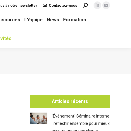
us à notre newsletter
Contactez-nous
Recherche
La
La
ws
Formation
TOPS Collectivités
:
page
page
ssources
L’équipe
News
Formation
LinkedIn
YouTube
s'ouvre
s'ouvre
vités
dans
dans
une
une
nouvelle
nouvelle
fenêtre
fenêtre
Articles récents
[Évènement] Séminaire interne
: réfléchir ensemble pour mieux
accompagner nos clients