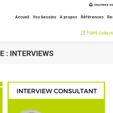
Inscrivez-vo
soins
A propos
Références
Ressources
L’équipe
Ne
Accueil
Vos besoins
A propos
Références
Re
TOPS Collecti
E :
INTERVIEWS