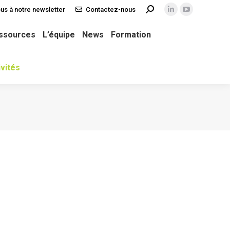
us à notre newsletter
Contactez-nous
Recherche
La
La
ws
Formation
TOPS Collectivités
:
page
page
ssources
L’équipe
News
Formation
LinkedIn
YouTube
s'ouvre
s'ouvre
vités
dans
dans
une
une
nouvelle
nouvelle
fenêtre
fenêtre