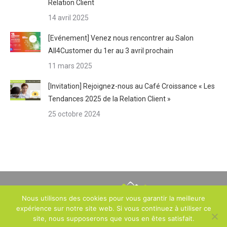
Relation Client
14 avril 2025
[Evénement] Venez nous rencontrer au Salon
All4Customer du 1er au 3 avril prochain
11 mars 2025
[Invitation] Rejoignez-nous au Café Croissance « Les
Tendances 2025 de la Relation Client »
25 octobre 2024
Nous utilisons des cookies pour vous garantir la meilleure
expérience sur notre site web. Si vous continuez à utiliser ce
2, avenue des Ternes – 75017 PARIS – France -
Mentions légales
-
site, nous supposerons que vous en êtes satisfait.
Politique de confidentialité
- Tous droits réservés -
Réalisation :