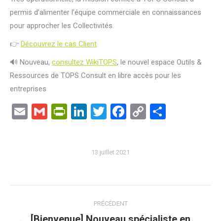
permis d’alimenter l’équipe commerciale en connaissances
pour approcher les Collectivités.
👉
Découvrez le cas Client
🔊 Nouveau,
consultez WikiTOPS
, le nouvel espace Outils &
Ressources de TOPS Consult en libre accès pour les
entreprises
Email
Gmail
PrintFriendly
LinkedIn
Twitter
Facebook
Copy
Partage
Link
13 juillet 2021
Navigation
PRÉCÉDENT
article
[Bienvenue] Nouveau spécialiste en