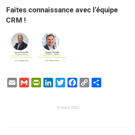
Faites connaissance avec l’équipe
CRM !
Email
Gmail
PrintFriendly
LinkedIn
Twitter
Facebook
Copy
Partage
Link
16 mars 2023
Navigation