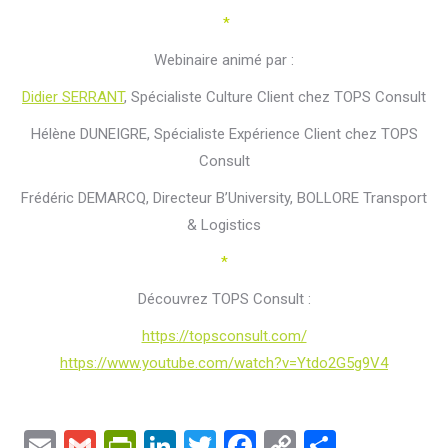
*
Webinaire animé par :
Didier SERRANT
, Spécialiste Culture Client chez TOPS Consult
Hélène DUNEIGRE, Spécialiste Expérience Client chez TOPS
Consult
Frédéric DEMARCQ, Directeur B’University, BOLLORE Transport
& Logistics
*
Découvrez TOPS Consult :
https://topsconsult.com/
https://www.youtube.com/watch?v=Ytdo2G5g9V4
Email
Gmail
PrintFriendly
LinkedIn
Twitter
Facebook
Copy
Partage