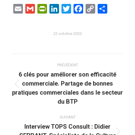
Email
Gmail
PrintFriendly
LinkedIn
Twitter
Facebook
Copy
Partag
Link
22 octobre 2020
Navigation
PRÉCÉDENT
article
6 clés pour améliorer son efficacité
commerciale. Partage de bonnes
Article
pratiques commerciales dans le secteur
précédent
du BTP
:
SUIVANT
Interview TOPS Consult : Didier