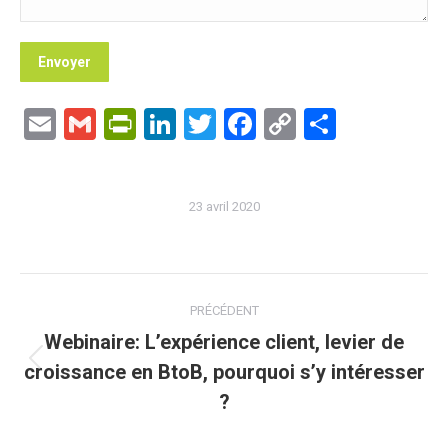
Email
Gmail
PrintFriendly
LinkedIn
Twitter
Facebook
Copy
Partage
Link
23 avril 2020
Navigation
PRÉCÉDENT
article
Webinaire: L’expérience client, levier de
croissance en BtoB, pourquoi s’y intéresser
Article
précédent
?
: