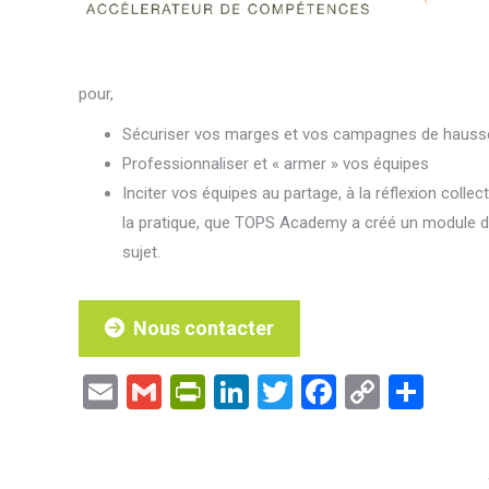
pour,
Sécuriser vos marges et vos campagnes de hausse
Professionnaliser et « armer » vos équipes
Inciter vos équipes au partage, à la réflexion collect
la pratique, que TOPS Academy a créé un module de
sujet.
Nous contacter
Email
Gmail
PrintFriendly
LinkedIn
Twitter
Facebook
Copy
Par
Link