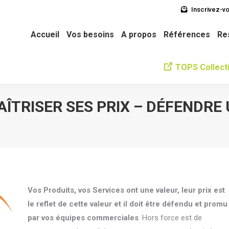
Inscrivez-vo
soins
A propos
Références
Ressources
L’équipe
Ne
Accueil
Vos besoins
A propos
Références
Re
TOPS Collecti
ÎTRISER SES PRIX – DÉFENDRE
Vos Produits, vos Services ont une valeur, leur prix est
le reflet de cette valeur et il doit être défendu et promu
par vos équipes commerciales
. Hors force est de