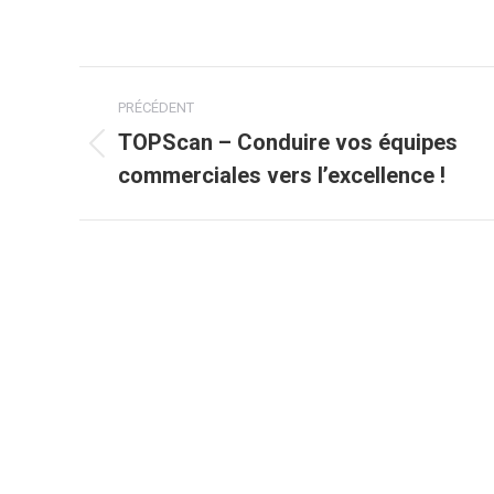
Navigation
PRÉCÉDENT
article
TOPScan – Conduire vos équipes
Article
commerciales vers l’excellence !
précédent
: