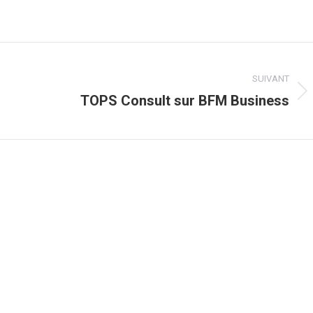
SUIVANT
TOPS Consult sur BFM Business
Article
suivant
: