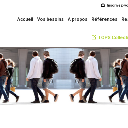
Inscrivez-vo
soins
A propos
Références
Ressources
L’équipe
Ne
Accueil
Vos besoins
A propos
Références
Re
TOPS Collecti